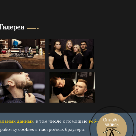
Галерея
Онлайн-
нальных данных
, в том числе с помощью
веб-
запись
работку cookies в настройках браузера.