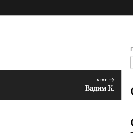
NEXT
Вадим К.