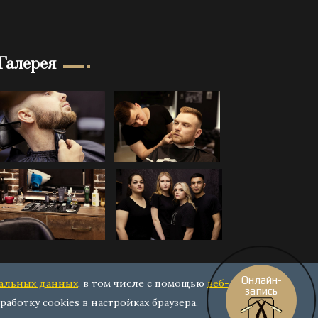
Галерея
Онлайн-
нальных данных
, в том числе с помощью
веб-
запись
работку cookies в настройках браузера.