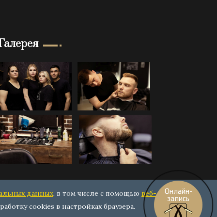
Галерея
Онлайн-
нальных данных
, в том числе с помощью
веб-
запись
работку cookies в настройках браузера.