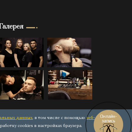
Галерея
Онлайн-
нальных данных
, в том числе с помощью
веб-
запись
работку cookies в настройках браузера.